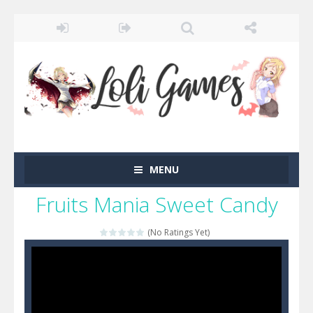
MENU
Fruits Mania Sweet Candy
(No Ratings Yet)